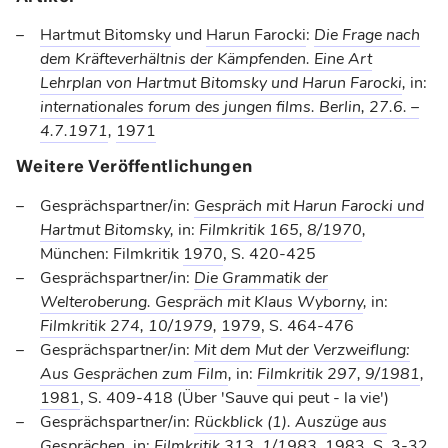
Hartmut Bitomsky
und
Harun Farocki
:
Die Frage nach
dem Kräfteverhältnis der Kämpfenden. Eine Art
Lehrplan von Hartmut Bitomsky und Harun Farocki
,
in:
internationales forum des jungen films. Berlin, 27.6. –
4.7.1971
,
1971
Weitere Veröffentlichungen
Gesprächspartner/in:
Gespräch mit Harun Farocki und
Hartmut Bitomsky
,
in:
Filmkritik 165, 8/1970
,
München: Filmkritik
1970
, S. 420-425
Gesprächspartner/in:
Die Grammatik der
Welteroberung. Gespräch mit Klaus Wyborny
,
in:
Filmkritik 274, 10/1979
,
1979
, S. 464-476
Gesprächspartner/in:
Mit dem Mut der Verzweiflung:
Aus Gesprächen zum Film
,
in:
Filmkritik 297, 9/1981
,
1981
, S. 409-418 (Über 'Sauve qui peut - la vie')
Gesprächspartner/in:
Rückblick (1). Auszüge aus
Gesprächen
,
in:
Filmkritik 313, 1/1983
,
1983
, S. 3-32