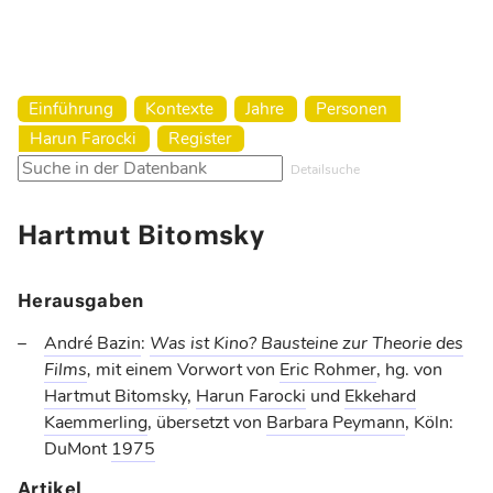
Harun Farocki Institut
Einführung
Kontexte
Jahre
Personen
Harun Farocki
Register
Detailsuche
Hartmut Bitomsky
Herausgaben
André Bazin
:
Was ist Kino? Bausteine zur Theorie des
Films
,
mit einem Vorwort von
Eric Rohmer
, hg. von
Hartmut Bitomsky
,
Harun Farocki
und
Ekkehard
Kaemmerling
, übersetzt von
Barbara Peymann
, Köln:
DuMont
1975
Artikel