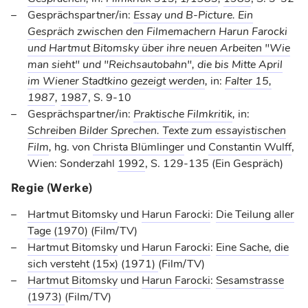
Gesprächspartner/in:
Essay und B-Picture. Ein
Gespräch zwischen den Filmemachern Harun Farocki
und Hartmut Bitomsky über ihre neuen Arbeiten "Wie
man sieht" und "Reichsautobahn", die bis Mitte April
im Wiener Stadtkino gezeigt werden
,
in:
Falter 15,
1987
,
1987
, S. 9-10
Gesprächspartner/in:
Praktische Filmkritik
,
in:
Schreiben Bilder Sprechen. Texte zum essayistischen
Film
,
hg. von
Christa Blümlinger
und
Constantin Wulff
,
Wien: Sonderzahl
1992
, S. 129-135 (Ein Gespräch)
Regie (Werke)
Hartmut Bitomsky
und
Harun Farocki
:
Die Teilung aller
Tage
(1970)
(Film/TV)
Hartmut Bitomsky
und
Harun Farocki
:
Eine Sache, die
sich versteht (15x)
(1971)
(Film/TV)
Hartmut Bitomsky
und
Harun Farocki
:
Sesamstrasse
(1973)
(Film/TV)