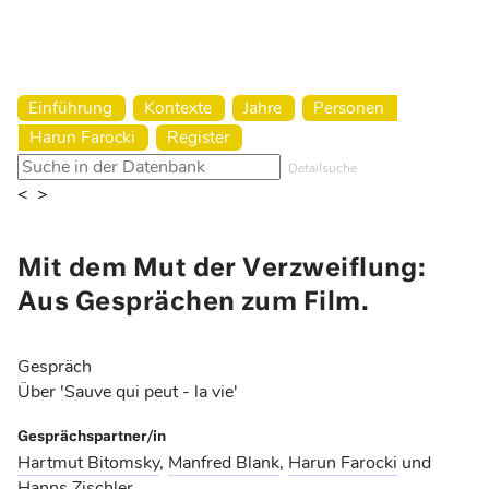
Harun Farocki Institut
Einführung
Kontexte
Jahre
Personen
Harun Farocki
Register
Detailsuche
<
>
Mit dem Mut der Verzweiflung:
Aus Gesprächen zum Film.
Gespräch
Über 'Sauve qui peut - la vie'
Gesprächspartner/in
Hartmut Bitomsky
,
Manfred Blank
,
Harun Farocki
und
Hanns Zischler