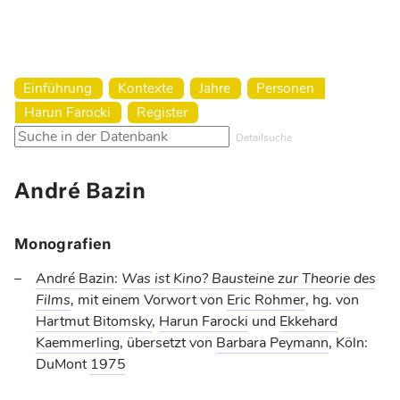
Harun Farocki Institut
Einführung
Kontexte
Jahre
Personen
Harun Farocki
Register
Detailsuche
André Bazin
Monografien
André Bazin
:
Was ist Kino? Bausteine zur Theorie des
Films
,
mit einem Vorwort von
Eric Rohmer
, hg. von
Hartmut Bitomsky
,
Harun Farocki
und
Ekkehard
Kaemmerling
, übersetzt von
Barbara Peymann
, Köln:
DuMont
1975