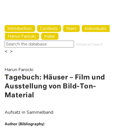
Harun Farocki Institut
Introduction
Contexts
Years
Individuals
Harun Farocki
Index
Advanced Search
<
>
Harun Farocki
Tagebuch: Häuser – Film und
Ausstellung von Bild-Ton-
Material
Aufsatz in Sammelband
Author (Bibliography)