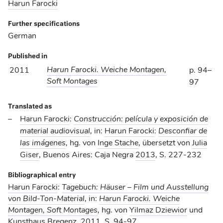
Harun Farocki
Further specifications
German
Published in
Harun Farocki. Weiche Montagen,
2011
p. 94–
Soft Montages
97
Translated as
Harun Farocki
:
Construcción: película y exposición de
material audiovisual
,
in:
Harun Farocki
:
Desconfiar de
las imágenes
,
hg. von
Inge Stache
, übersetzt von
Julia
Giser
, Buenos Aires: Caja Negra
2013
, S. 227-232
Bibliographical entry
Harun Farocki
:
Tagebuch: Häuser – Film und Ausstellung
von Bild-Ton-Material
,
in:
Harun Farocki. Weiche
Montagen, Soft Montages
,
hg. von
Yilmaz Dziewior
und
Kunsthaus Bregenz
,
2011
, S. 94-97