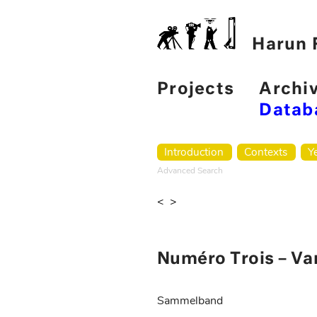
Harun F
Projects
Archi
Datab
Introduction
Contexts
Y
Advanced Search
<
>
Numéro Trois – Va
Sammelband