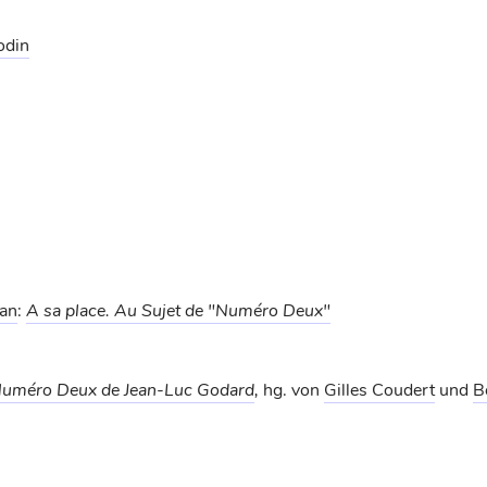
odin
man
:
A sa place. Au Sujet de "Numéro Deux"
 Numéro Deux de Jean-Luc Godard
,
hg. von
Gilles Coudert
und
B