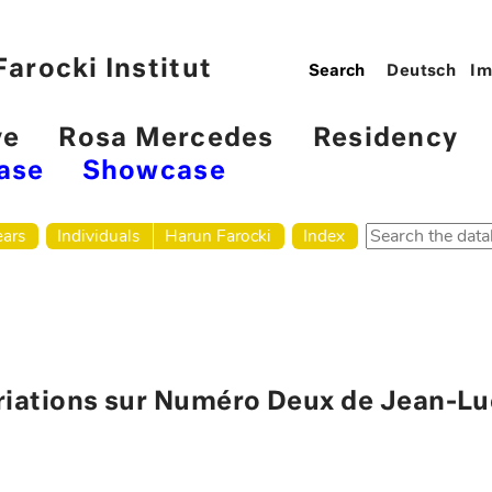
arocki Institut
Deutsch
Im
ve
Rosa Mercedes
Residency
ase
Showcase
ears
Individuals
Harun Farocki
Index
riations sur Numéro Deux de Jean-L