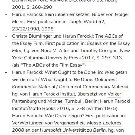
2001
, S. 268-290
Harun Farocki
:
Sein Leben einsetzen. Bilder von Holger
Meins
,
First publication in:
Jungle World 52,
23/12/1998
,
1998
Christa Blümlinger
und
Harun Farocki
:
The ABCs of
the Essay Film
,
First publication in:
Essays on the Essay
Film
,
hg. von
Nora M. Alter
und
Timothy Corrigan
, New
York: Columbia University Press
2017
, S. 297-313
(als "The ABCs of the Film Essay")
Harun Farocki
:
What Ought to be Done
,
in:
Was getan
werden soll / What Ought to Be Done. Dokument
Kommentar Material / Document Commentary Material
,
hg. von
Harun Farocki Institut
, übersetzt von
Volker
Pantenburg
und
Michael Turnbull
, Berlin: Harun Farocki
Institut/Motto Books
2016
, S. 3-8 (written 1975)
Harun Farocki
:
Wie Opfer zeigen?
First publication in:
VerWertungen von Vergangenheit. Mosse-Lectures
2008 an der Humboldt Universität zu Berlin
,
hg. von