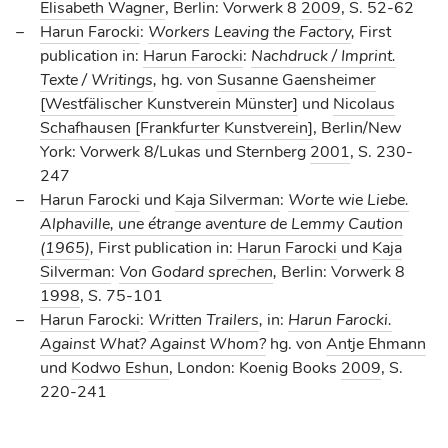
Elisabeth Wagner
, Berlin: Vorwerk 8
2009
, S. 52-62
Harun Farocki
:
Workers Leaving the Factory
,
First
publication in:
Harun Farocki
:
Nachdruck / Imprint.
Texte / Writings
,
hg. von
Susanne Gaensheimer
[Westfälischer Kunstverein Münster]
und
Nicolaus
Schafhausen [Frankfurter Kunstverein]
, Berlin/New
York: Vorwerk 8/Lukas und Sternberg
2001
, S. 230-
247
Harun Farocki
und
Kaja Silverman
:
Worte wie Liebe.
Alphaville, une étrange aventure de Lemmy Caution
(1965)
,
First publication in:
Harun Farocki
und
Kaja
Silverman
:
Von Godard sprechen
,
Berlin: Vorwerk 8
1998
, S. 75-101
Harun Farocki
:
Written Trailers
,
in:
Harun Farocki.
Against What? Against Whom?
hg. von
Antje Ehmann
und
Kodwo Eshun
, London: Koenig Books
2009
, S.
220-241