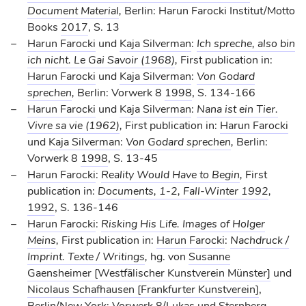
Document Material
,
Berlin: Harun Farocki Institut/Motto
Books
2017
, S. 13
Harun Farocki
und
Kaja Silverman
:
Ich spreche, also bin
ich nicht. Le Gai Savoir (1968)
,
First publication in:
Harun Farocki
und
Kaja Silverman
:
Von Godard
sprechen
,
Berlin: Vorwerk 8
1998
, S. 134-166
Harun Farocki
und
Kaja Silverman
:
Nana ist ein Tier.
Vivre sa vie (1962)
,
First publication in:
Harun Farocki
und
Kaja Silverman
:
Von Godard sprechen
,
Berlin:
Vorwerk 8
1998
, S. 13-45
Harun Farocki
:
Reality Would Have to Begin
,
First
publication in:
Documents, 1-2, Fall-Winter 1992
,
1992
, S. 136-146
Harun Farocki
:
Risking His Life. Images of Holger
Meins
,
First publication in:
Harun Farocki
:
Nachdruck /
Imprint. Texte / Writings
,
hg. von
Susanne
Gaensheimer [Westfälischer Kunstverein Münster]
und
Nicolaus Schafhausen [Frankfurter Kunstverein]
,
Berlin/New York: Vorwerk 8/Lukas und Sternberg