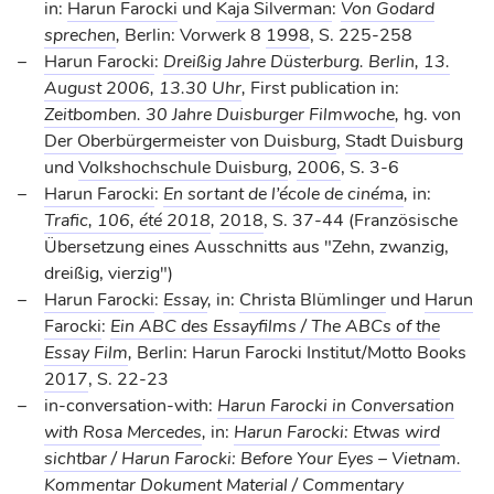
in:
Harun Farocki
und
Kaja Silverman
:
Von Godard
sprechen
,
Berlin: Vorwerk 8
1998
, S. 225-258
Harun Farocki
:
Dreißig Jahre Düsterburg. Berlin, 13.
August 2006, 13.30 Uhr
,
First publication in:
Zeitbomben. 30 Jahre Duisburger Filmwoche
,
hg. von
Der Oberbürgermeister von Duisburg
,
Stadt Duisburg
und
Volkshochschule Duisburg
,
2006
, S. 3-6
Harun Farocki
:
En sortant de l’école de cinéma
,
in:
Trafic, 106, été 2018
,
2018
, S. 37-44 (Französische
Übersetzung eines Ausschnitts aus "Zehn, zwanzig,
dreißig, vierzig")
Harun Farocki
:
Essay
,
in:
Christa Blümlinger
und
Harun
Farocki
:
Ein ABC des Essayfilms / The ABCs of the
Essay Film
,
Berlin: Harun Farocki Institut/Motto Books
2017
, S. 22-23
in-conversation-with:
Harun Farocki in Conversation
with Rosa Mercedes
,
in:
Harun Farocki: Etwas wird
sichtbar / Harun Farocki: Before Your Eyes – Vietnam.
Kommentar Dokument Material / Commentary