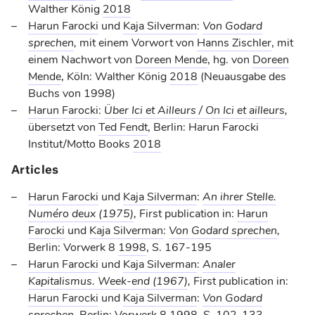
Walther König
2018
Harun Farocki
und
Kaja Silverman
:
Von Godard
sprechen
,
mit einem Vorwort von
Hanns Zischler
, mit
einem Nachwort von
Doreen Mende
, hg. von
Doreen
Mende
, Köln: Walther König
2018
(Neuausgabe des
Buchs von 1998)
Harun Farocki
:
Über Ici et Ailleurs / On Ici et ailleurs
,
übersetzt von
Ted Fendt
, Berlin: Harun Farocki
Institut/Motto Books
2018
Articles
Harun Farocki
und
Kaja Silverman
:
An ihrer Stelle.
Numéro deux (1975)
,
First publication in:
Harun
Farocki
und
Kaja Silverman
:
Von Godard sprechen
,
Berlin: Vorwerk 8
1998
, S. 167-195
Harun Farocki
und
Kaja Silverman
:
Analer
Kapitalismus. Week-end (1967)
,
First publication in:
Harun Farocki
und
Kaja Silverman
:
Von Godard
sprechen
,
Berlin: Vorwerk 8
1998
, S. 102-133