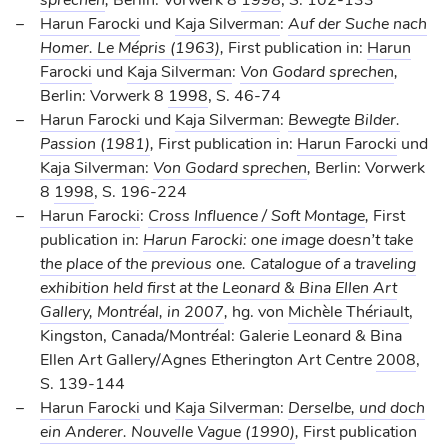
Harun Farocki
und
Kaja Silverman
:
Auf der Suche nach
Homer. Le Mépris (1963)
,
First publication in:
Harun
Farocki
und
Kaja Silverman
:
Von Godard sprechen
,
Berlin: Vorwerk 8
1998
, S. 46-74
Harun Farocki
und
Kaja Silverman
:
Bewegte Bilder.
Passion (1981)
,
First publication in:
Harun Farocki
und
Kaja Silverman
:
Von Godard sprechen
,
Berlin: Vorwerk
8
1998
, S. 196-224
Harun Farocki
:
Cross Influence / Soft Montage
,
First
publication in:
Harun Farocki: one image doesn’t take
the place of the previous one. Catalogue of a traveling
exhibition held first at the Leonard & Bina Ellen Art
Gallery, Montréal, in 2007
,
hg. von
Michèle Thériault
,
Kingston, Canada/Montréal: Galerie Leonard & Bina
Ellen Art Gallery/Agnes Etherington Art Centre
2008
,
S. 139-144
Harun Farocki
und
Kaja Silverman
:
Derselbe, und doch
ein Anderer. Nouvelle Vague (1990)
,
First publication