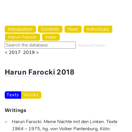
Harun Farocki Institut
Introduction
Contexts
Years
Individuals
Harun Farocki
Index
Advanced Search
< 2017
2019 >
Harun Farocki
2018
Texts
Works
Writings
Harun Farocki
:
Meine Nächte mit den Linken. Texte
1964 – 1975
,
hg. von
Volker Pantenburg
, Köln: