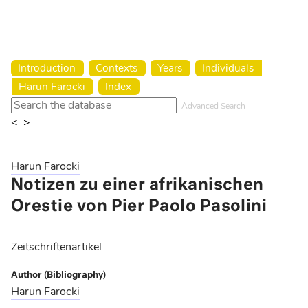
Harun Farocki Institut
Introduction
Contexts
Years
Individuals
Harun Farocki
Index
Advanced Search
<
>
Harun Farocki
Notizen zu einer afrikanischen
Orestie von Pier Paolo Pasolini
Zeitschriftenartikel
Author (Bibliography)
Harun Farocki