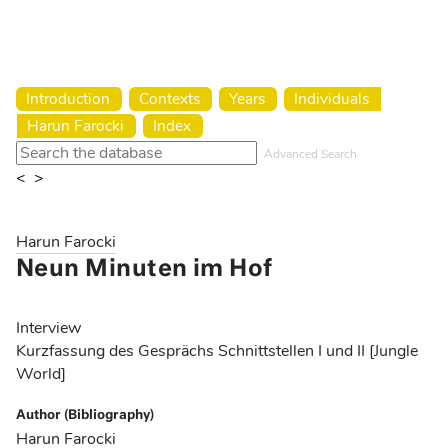
Harun Farocki Institut
Introduction
Contexts
Years
Individuals
Harun Farocki
Index
Advanced Search
<
>
Harun Farocki
Neun Minuten im Hof
Interview
Kurzfassung des Gesprächs Schnittstellen I und II [Jungle
World]
Author (Bibliography)
Harun Farocki