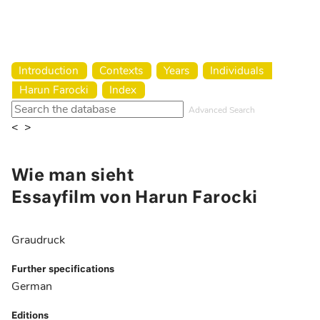
Harun Farocki Institut
Introduction
Contexts
Years
Individuals
Harun Farocki
Index
Advanced Search
<
>
Wie man sieht
Essayfilm von Harun Farocki
Graudruck
Further specifications
German
Editions