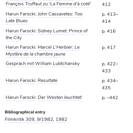
François Truffaut zu 'La Femme d’à coté'
412
Harun Farocki
:
John Cassavetes: Too
p. 413–
Late Blues
414
Harun Farocki
:
Sidney Lumet: Prince of
p. 416
the City
Harun Farocki
:
Marcel L’Herbier: Le
p. 417
Mystère de la chambre jaune
Gespräch mit William Lubtchansky
p. 422–
433
Harun Farocki
:
Resultate
p. 434–
435
Harun Farocki
:
Der Westen leuchtet!
p. –442
Bibliographical entry
Filmkritik 309, 9/1982
,
1982