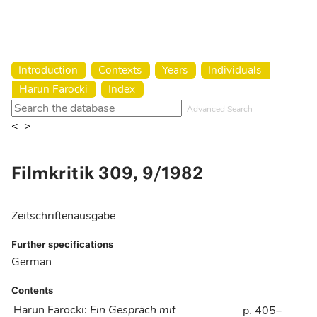
Harun Farocki Institut
Introduction
Contexts
Years
Individuals
Harun Farocki
Index
Advanced Search
<
>
Filmkritik 309, 9/1982
Zeitschriftenausgabe
Further specifications
German
Contents
Harun Farocki
:
Ein Gespräch mit
p. 405–