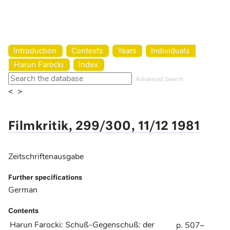
Harun Farocki Institut
Introduction
Contexts
Years
Individuals
Harun Farocki
Index
Advanced Search
<
>
Filmkritik, 299/300, 11/12 1981
Zeitschriftenausgabe
Further specifications
German
Contents
Harun Farocki
:
Schuß-Gegenschuß: der
p. 507–