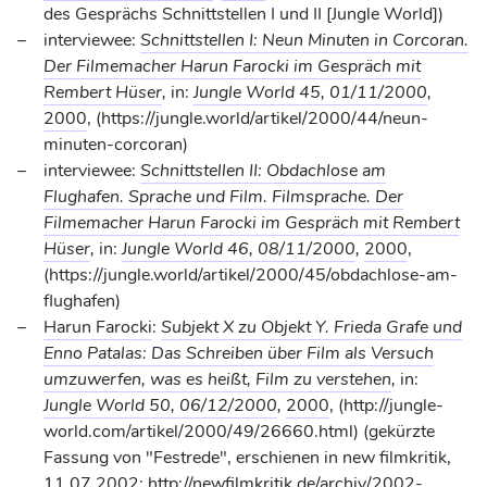
des Gesprächs Schnittstellen I und II [Jungle World])
interviewee:
Schnittstellen I: Neun Minuten in Corcoran.
Der Filmemacher Harun Farocki im Gespräch mit
Rembert Hüser
,
in:
Jungle World 45, 01/11/2000
,
2000
, (https://jungle.world/artikel/2000/44/neun-
minuten-corcoran)
interviewee:
Schnittstellen II: Obdachlose am
Flughafen. Sprache und Film. Filmsprache. Der
Filmemacher Harun Farocki im Gespräch mit Rembert
Hüser
,
in:
Jungle World 46, 08/11/2000
,
2000
,
(https://jungle.world/artikel/2000/45/obdachlose-am-
flughafen)
Harun Farocki
:
Subjekt X zu Objekt Y. Frieda Grafe und
Enno Patalas: Das Schreiben über Film als Versuch
umzuwerfen, was es heißt, Film zu verstehen
,
in:
Jungle World 50, 06/12/2000
,
2000
, (http://jungle-
world.com/artikel/2000/49/26660.html) (gekürzte
Fassung von "Festrede", erschienen in new filmkritik,
11.07.2002; http://newfilmkritik.de/archiv/2002-