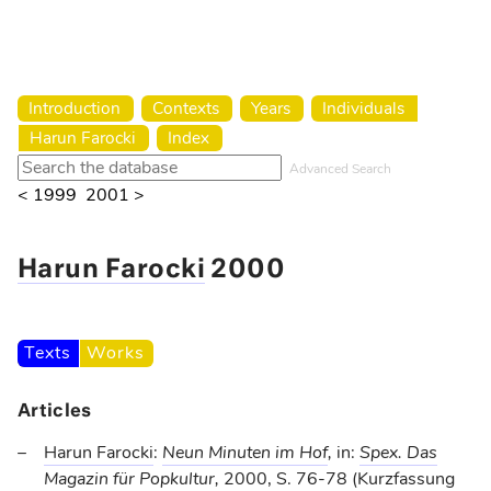
Harun Farocki Institut
Introduction
Contexts
Years
Individuals
Harun Farocki
Index
Advanced Search
< 1999
2001 >
Harun Farocki
2000
Texts
Works
Articles
Harun Farocki
:
Neun Minuten im Hof
,
in:
Spex. Das
Magazin für Popkultur
,
2000
, S. 76-78 (Kurzfassung