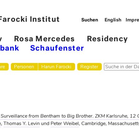
arocki Institut
English
Impr
v
Rosa Mercedes
Residency
nbank
Schaufenster
hre
Personen
Harun Farocki
Register
 Surveillance from Bentham to Big Brother. ZKM Karlsruhe, 12
e
,
Thomas Y. Levin
und
Peter Weibel
, Cambridge, Massachusett