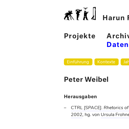
Harun F
Projekte
Archi
Date
Einführung
Kontexte
Ja
Peter Weibel
Herausgaben
CTRL [SPACE]. Rhetorics of
2002
,
hg. von
Ursula Frohn