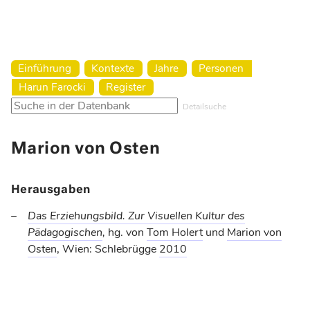
Harun Farocki Institut
Einführung
Kontexte
Jahre
Personen
Harun Farocki
Register
Detailsuche
Marion von Osten
Herausgaben
Das Erziehungsbild. Zur Visuellen Kultur des
Pädagogischen
,
hg. von
Tom Holert
und
Marion von
Osten
, Wien: Schlebrügge
2010