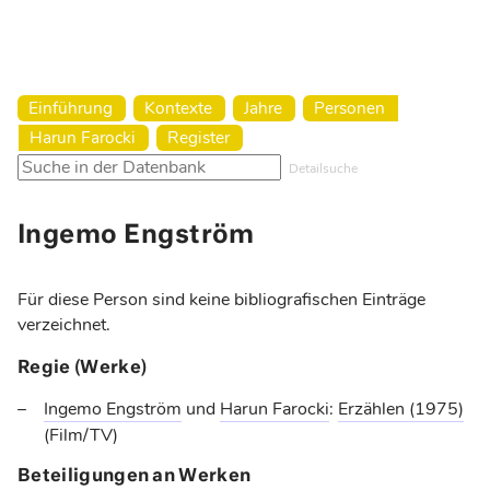
Harun Farocki Institut
Einführung
Kontexte
Jahre
Personen
Harun Farocki
Register
Detailsuche
Ingemo Engström
Für diese Person sind keine bibliografischen Einträge
verzeichnet.
Regie (Werke)
Ingemo Engström
und
Harun Farocki
:
Erzählen
(1975)
(Film/TV)
Beteiligungen an Werken