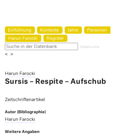
Harun Farocki Institut
Einführung
Kontexte
Jahre
Personen
Harun Farocki
Register
Detailsuche
<
>
Harun Farocki
Sursis – Respite – Aufschub
Zeitschriftenartikel
Autor (Bibliographie)
Harun Farocki
Weitere Angaben