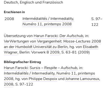
Deutsch, Englisch und Französisch
Erschienen in
Intermédialités / Intermediality,
2008
S. 97–
Numéro 11, printemps 2008
122
Übersetzung von
Harun Farocki
:
Der Aufschub
,
in:
VerWertungen von Vergangenheit. Mosse-Lectures 2008
an der Humboldt Universität zu Berlin
,
hg. von
Elisabeth
Wagner
, Berlin: Vorwerk 8
2009
, S. 63-81 (2009)
Bibliografischer Eintrag
Harun Farocki
:
Sursis – Respite – Aufschub
,
in:
Intermédialités / Intermediality, Numéro 11, printemps
2008
,
hg. von
Philippe Despoix
und
Johanne Lamoureux
,
2008
, S. 97-122