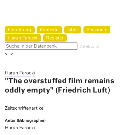
Harun Farocki Institut
Einführung
Kontexte
Jahre
Personen
Harun Farocki
Register
Detailsuche
<
>
Harun Farocki
"The overstuffed film remains
oddly empty" (Friedrich Luft)
Zeitschriftenartikel
Autor (Bibliographie)
Harun Farocki