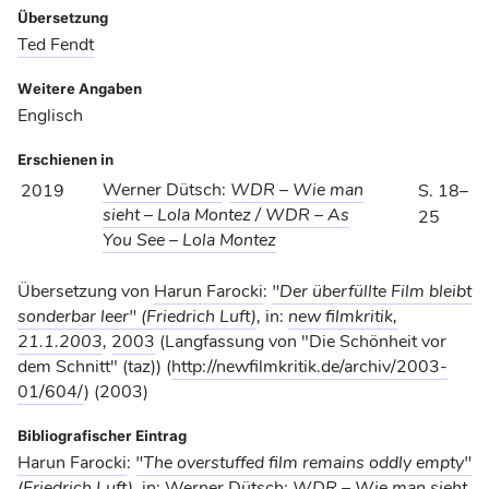
Übersetzung
Ted Fendt
Weitere Angaben
Englisch
Erschienen in
Werner Dütsch
:
WDR – Wie man
2019
S. 18–
sieht – Lola Montez / WDR – As
25
You See – Lola Montez
Übersetzung von
Harun Farocki
:
"Der überfüllte Film bleibt
sonderbar leer" (Friedrich Luft)
,
in:
new filmkritik,
21.1.2003
,
2003
(Langfassung von "Die Schönheit vor
dem Schnitt" (taz)) (
http://newfilmkritik.de/archiv/2003-
01/604/
) (2003)
Bibliografischer Eintrag
Harun Farocki
:
"The overstuffed film remains oddly empty"
(Friedrich Luft)
,
in:
Werner Dütsch
:
WDR – Wie man sieht