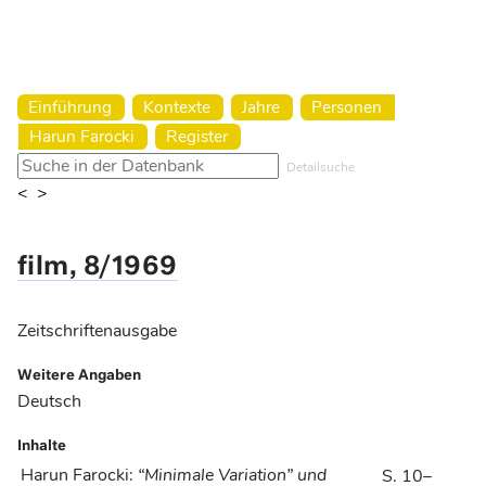
Harun Farocki Institut
Einführung
Kontexte
Jahre
Personen
Harun Farocki
Register
Detailsuche
<
>
film, 8/1969
Zeitschriftenausgabe
Weitere Angaben
Deutsch
Inhalte
Harun Farocki
:
“Minimale Variation” und
S. 10–