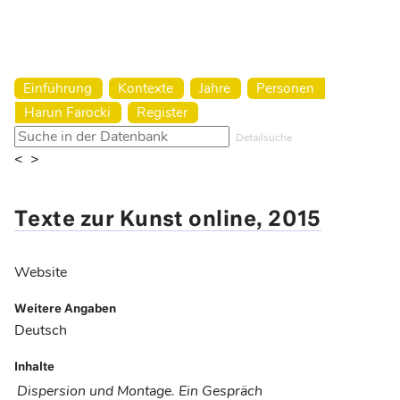
Harun Farocki Institut
Einführung
Kontexte
Jahre
Personen
Harun Farocki
Register
Detailsuche
<
>
Texte zur Kunst online, 2015
Website
Weitere Angaben
Deutsch
Inhalte
Dispersion und Montage. Ein Gespräch