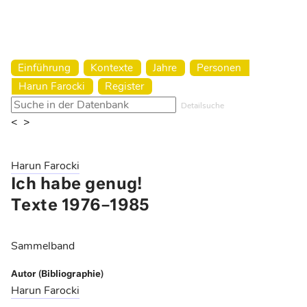
Harun Farocki Institut
Einführung
Kontexte
Jahre
Personen
Harun Farocki
Register
Detailsuche
<
>
Harun Farocki
Ich habe genug!
Texte 1976–1985
Sammelband
Autor (Bibliographie)
Harun Farocki