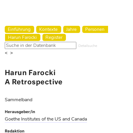
Harun Farocki Institut
Einführung
Kontexte
Jahre
Personen
Harun Farocki
Register
Detailsuche
<
>
Harun Farocki
A Retrospective
Sammelband
Herausgeber/in
Goethe Institutes of the US and Canada
Redaktion