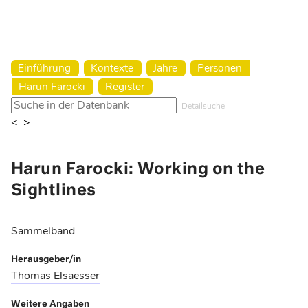
Harun Farocki Institut
Einführung
Kontexte
Jahre
Personen
Harun Farocki
Register
Detailsuche
<
>
Harun Farocki: Working on the
Sightlines
Sammelband
Herausgeber/in
Thomas Elsaesser
Weitere Angaben