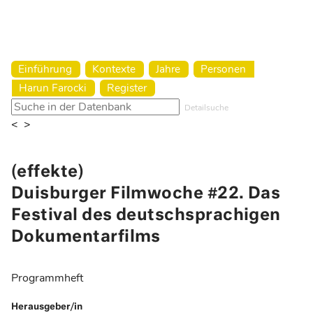
Harun Farocki Institut
Einführung
Kontexte
Jahre
Personen
Harun Farocki
Register
Detailsuche
<
>
(effekte)
Duisburger Filmwoche #22. Das
Festival des deutschsprachigen
Dokumentarfilms
Programmheft
Herausgeber/in