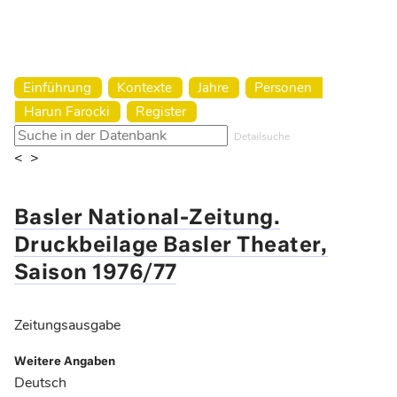
Harun Farocki Institut
Einführung
Kontexte
Jahre
Personen
Harun Farocki
Register
Detailsuche
<
>
Basler National-Zeitung.
Druckbeilage Basler Theater,
Saison 1976/77
Zeitungsausgabe
Weitere Angaben
Deutsch