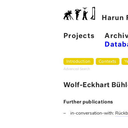
Harun F
Projects
Archi
Datab
Introduction
Contexts
Y
Advanced Search
Wolf-Eckhart Bühl
Further publications
in-conversation-with:
Rückb