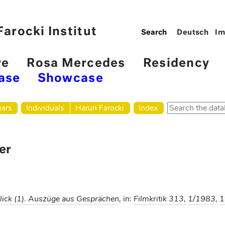
arocki Institut
Deutsch
Im
ve
Rosa Mercedes
Residency
ase
Showcase
ears
Individuals
Harun Farocki
Index
er
lick (1). Auszüge aus Gesprächen
,
in:
Filmkritik 313, 1/1983
,
1