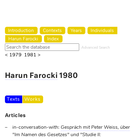
Harun Farocki Institut
Introduction
Contexts
Years
Individuals
Harun Farocki
Index
Advanced Search
< 1979
1981 >
Harun Farocki
1980
Texts
Works
Articles
in-conversation-with:
Gespräch mit Peter Weiss, über
"Im Namen des Gesetzes" und "Studie II: