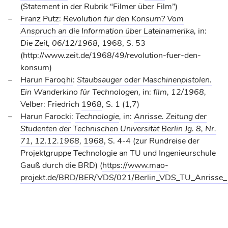
(Statement in der Rubrik “Filmer über Film”)
Franz Putz
:
Revolution für den Konsum? Vom
Anspruch an die Information über Lateinamerika
,
in:
Die Zeit, 06/12/1968
,
1968
, S. 53
(http://www.zeit.de/1968/49/revolution-fuer-den-
konsum)
Harun Faroqhi
:
Staubsauger oder Maschinenpistolen.
Ein Wanderkino für Technologen
,
in:
film, 12/1968
,
Velber: Friedrich
1968
, S. 1 (1,7)
Harun Farocki
:
Technologie
,
in:
Anrisse. Zeitung der
Studenten der Technischen Universität Berlin Jg. 8, Nr.
71, 12.12.1968
,
1968
, S. 4-4 (zur Rundreise der
Projektgruppe Technologie an TU und Ingenieurschule
Gauß durch die BRD) (
https://www.mao-
projekt.de/BRD/BER/VDS/021/Berlin_VDS_TU_Anrisse