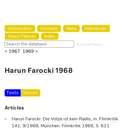
Harun Farocki Institut
Introduction
Contexts
Years
Individuals
Harun Farocki
Index
Advanced Search
< 1967
1969 >
Harun Farocki
1968
Texts
Works
Articles
Harun Farocki
:
Die Votze ist kein Radio
,
in:
Filmkritik
141, 9/1968
,
München: Filmkritik
1968
, S. 621