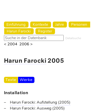
Harun Farocki Institut
Einführung
Kontexte
Jahre
Personen
Harun Farocki
Register
Detailsuche
< 2004
2006 >
Harun Farocki
2005
Texte
Werke
Installation
Harun Farocki
:
Aufstellung
(2005)
Harun Farocki
:
Ausweg
(2005)