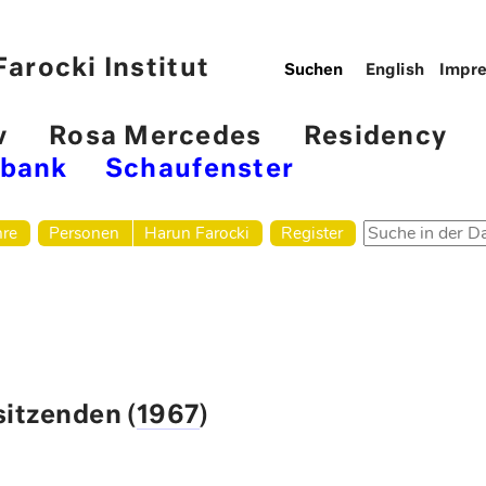
arocki Institut
English
Impr
v
Rosa Mercedes
Residency
nbank
Schaufenster
hre
Personen
Harun Farocki
Register
sitzenden (
1967
)