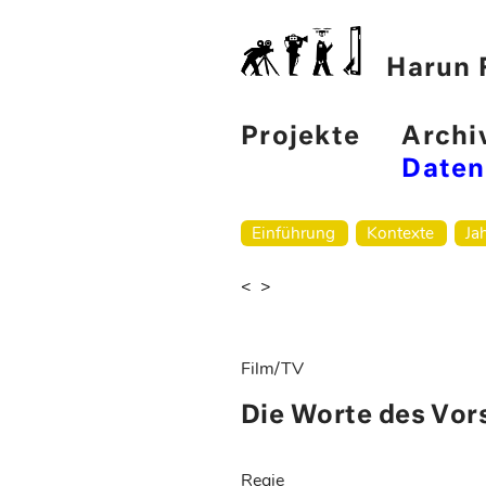
Harun F
Projekte
Archi
Date
Einführung
Kontexte
Ja
<
>
Film/TV
Die Worte des Vor
Regie