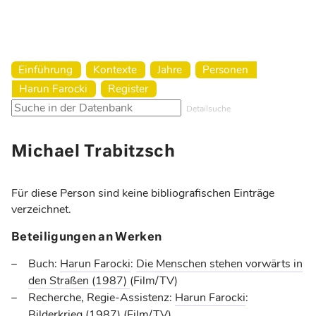
Harun Farocki Institut
Einführung
Kontexte
Jahre
Personen
Harun Farocki
Register
Detailsuche
Michael Trabitzsch
Für diese Person sind keine bibliografischen Einträge
verzeichnet.
Beteiligungen an Werken
Buch:
Harun Farocki
:
Die Menschen stehen vorwärts in
den Straßen
(1987)
(Film/TV)
Recherche, Regie-Assistenz:
Harun Farocki
:
Bilderkrieg
(1987)
(Film/TV)