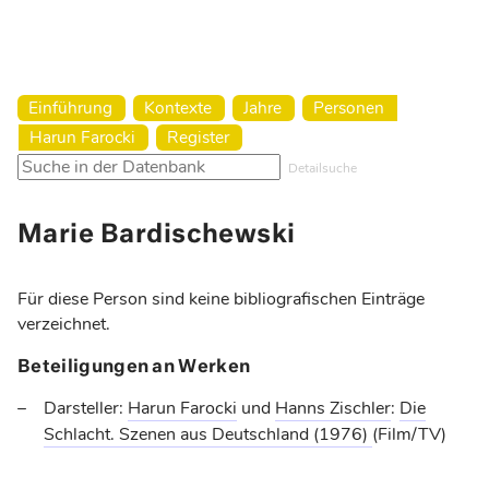
Harun Farocki Institut
Einführung
Kontexte
Jahre
Personen
Harun Farocki
Register
Detailsuche
Marie Bardischewski
Für diese Person sind keine bibliografischen Einträge
verzeichnet.
Beteiligungen an Werken
Darsteller:
Harun Farocki
und
Hanns Zischler
:
Die
Schlacht. Szenen aus Deutschland
(1976)
(Film/TV)