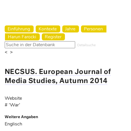
Harun Farocki Institut
Einführung
Kontexte
Jahre
Personen
Harun Farocki
Register
Detailsuche
<
>
NECSUS. European Journal of
Media Studies, Autumn 2014
Website
# ’War’
Weitere Angaben
Englisch